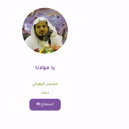
يا مولانا
خميس الزهراني
دعاء
استماع