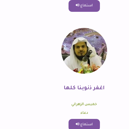
استماع
اغفر ذنوبنا كلها
خميس الزهراني
دعاء
استماع