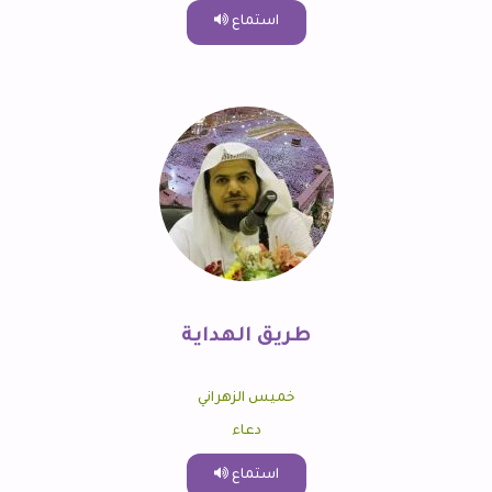
استماع
طريق الهداية
خميس الزهراني
دعاء
استماع