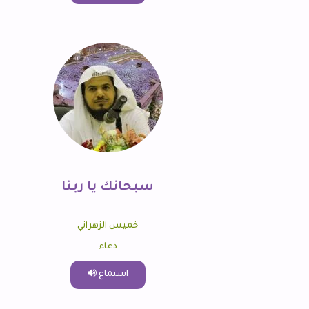
سبحانك يا ربنا
خميس الزهراني
دعاء
استماع