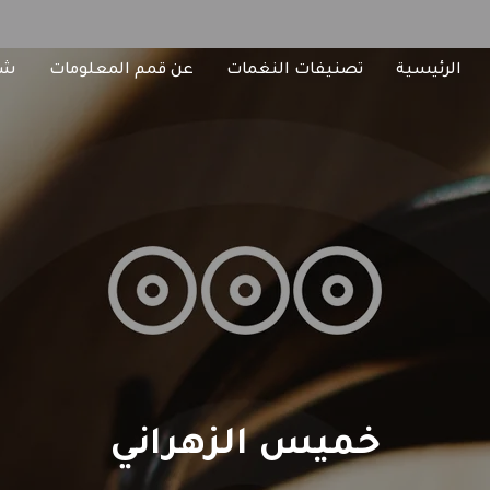
الرئيسية
تصنيفات النغمات
عن قمم المعلومات
شا
خميس الزهراني