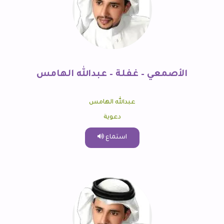
الأصمعي – غفلة – عبدالله الهامس
عبدالله الهامس
دعوية
استماع