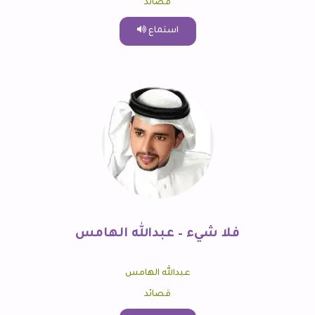
قصائد
استماع
فلا شيء – عبدالله الهامس
عبدالله الهامس
قصائد