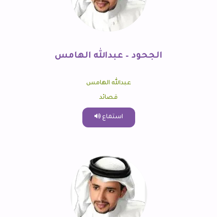
الجحود – عبدالله الهامس
عبدالله الهامس
قصائد
استماع