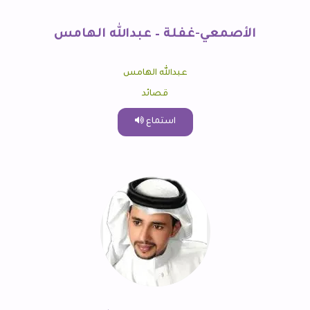
الأصمعي-غفلة – عبدالله الهامس
عبدالله الهامس
قصائد
استماع