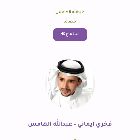
عبدالله الهامس
قصائد
استماع
فخري ايماني – عبدالله الهامس