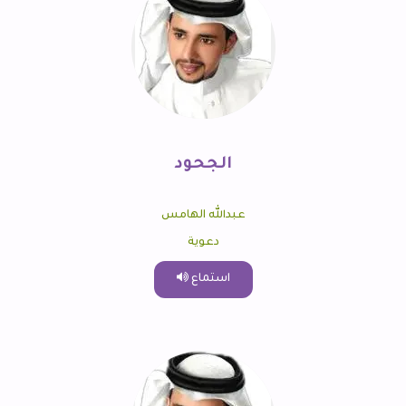
الجحود
عبدالله الهامس
دعوية
استماع