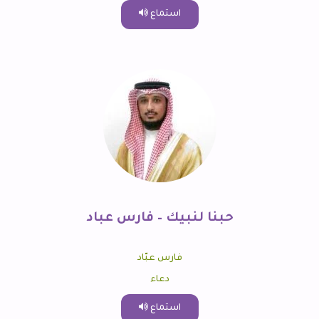
استماع
حبنا لنبيك – فارس عباد
فارس عبّاد
دعاء
استماع