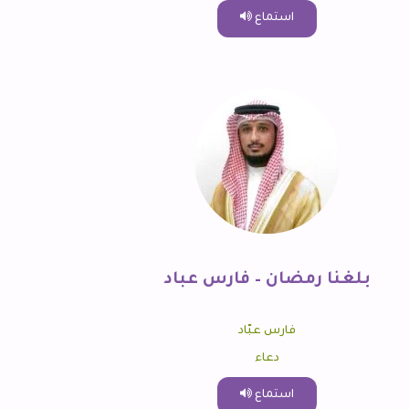
استماع
بلغنا رمضان – فارس عباد
فارس عبّاد
دعاء
استماع