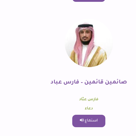
صائمين قائمين – فارس عباد
فارس عبّاد
دعاء
استماع