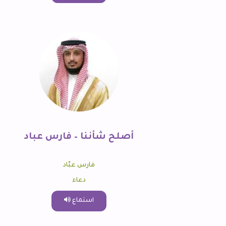
أصلح شأننا – فارس عباد
فارس عبّاد
دعاء
استماع