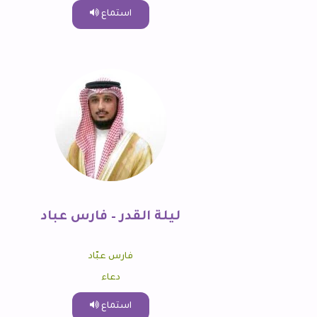
استماع
ليلة القدر – فارس عباد
فارس عبّاد
دعاء
استماع