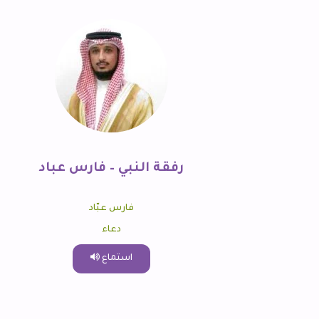
رفقة النبي – فارس عباد
فارس عبّاد
دعاء
استماع