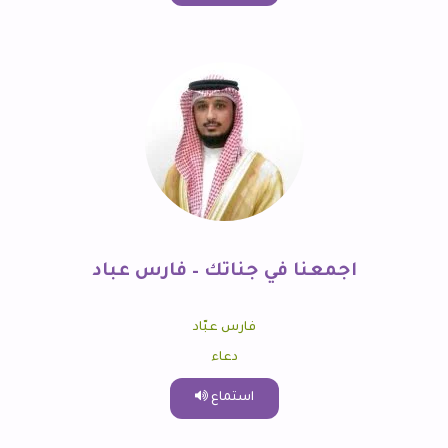
اجمعنا في جناتك – فارس عباد
فارس عبّاد
دعاء
استماع