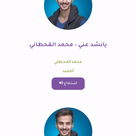
يانشد عني – محمد القحطاني
محمد القحطاني
أناشيد
استماع