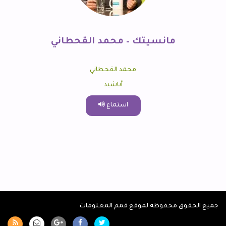
مانسيتك – محمد القحطاني
محمد القحطاني
أناشيد
استماع
جميع الحقوق محفوظه لموقع قمم المعلومات