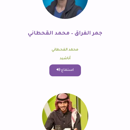
جمر الفراق – محمد القحطاني
محمد القحطاني
أناشيد
استماع