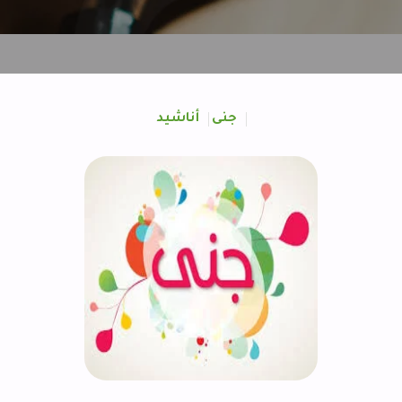
جنى
أناشيد