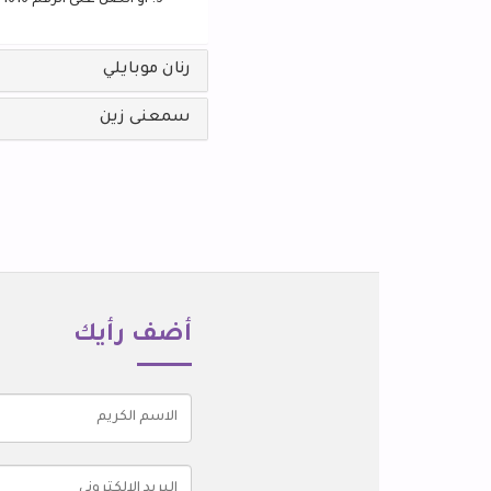
أو اتصل على الرقم 1616
رنان موبايلي
سمعنى زين
أضف رأيك