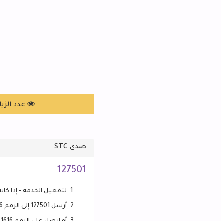
عدد الزيارات: 54
صدى STC
127501
لتفعيل الخدمة - إذا كانت غ
أرسل 127501 إلى الرقم 1616