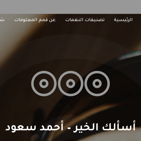
الرئيسية
تصنيفات النغمات
عن قمم المعلومات
شا
أسألك الخير – أحمد سعود