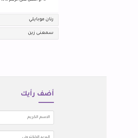
أو اتصل على الرقم 1616
رنان موبايلي
سمعنى زين
أضف رأيك