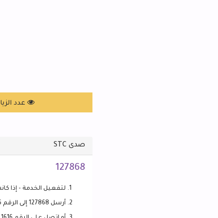
عدد الزيارات: 456
صدى STC
127868
لتفعيل الخدمة - إذا كانت غ
أرسل 127868 إلى الرقم 1616