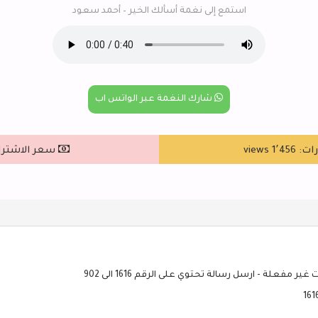
استمع إلى نغمة أسألك الخير – أحمد سعود
شارك النغمة عبر الواتس اب
1٬ views
سعر الاشتراك : ٥
ير مفعلة - ارسل رسالة تحتوي على الرقم 1616 الى 902