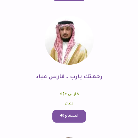
رحمتك يارب – فارس عباد
فارس عبّاد
دعاء
استماع