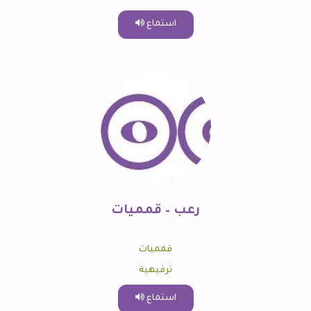
استماع
رعب – قمميات
قمميات
ترفيهية
استماع