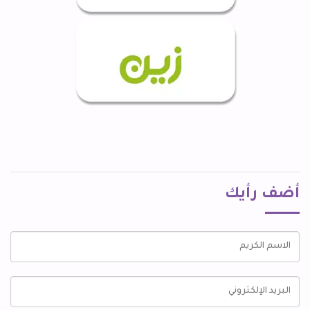
أضف رأيك