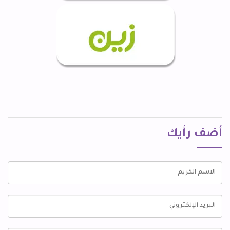
أضف رأيك