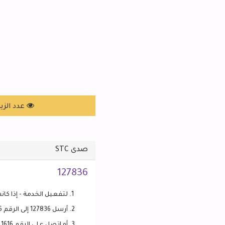
عدد الزيارات: 11
صدى STC
127836
لتفعيل الخدمة - إذا كانت غ
أرسل 127836 إلى الرقم 1616