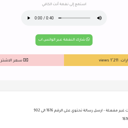
استمع إلى نغمة أنت الكافي
شارك النغمة عبر الواتس اب
1٬2 views
سعر الاشتراك : ٥
ير مفعلة - ارسل رسالة تحتوي على الرقم 1616 الى 902