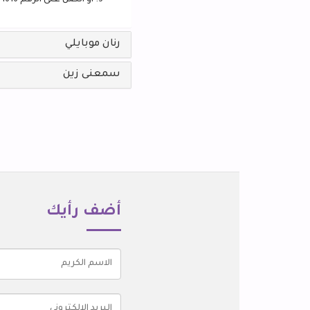
أو اتصل على الرقم 1616
رنان موبايلي
سمعنى زين
أضف رأيك