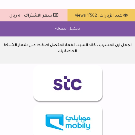
عدد الزيارات: 1٬562 views
سعر الاشتراك : ٥ ريال
تحميل النغمة
لجعل ابن المسيب – خالد السبت نغمة المتصل اضغط على شعار الشبكة
الخاصة بك