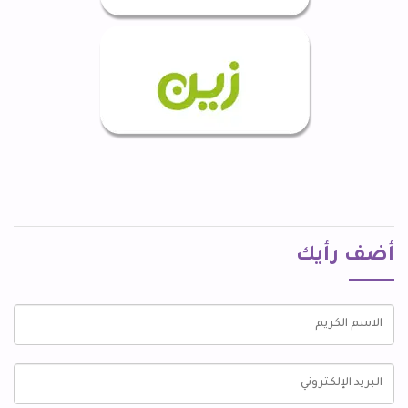
أضف رأيك