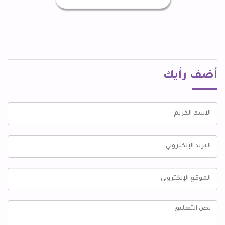
أضف رأيك