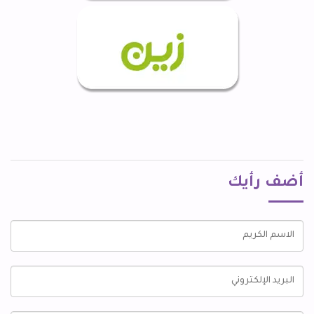
أضف رأيك