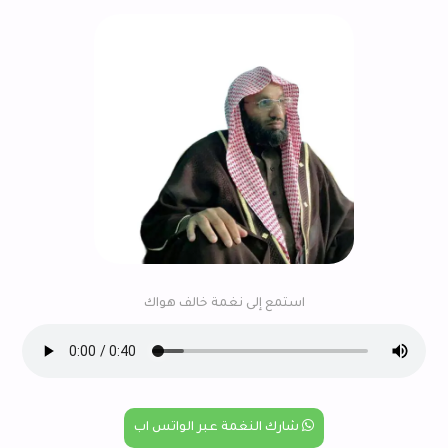
استمع إلى نغمة خالف هواك
شارك النغمة عبر الواتس اب