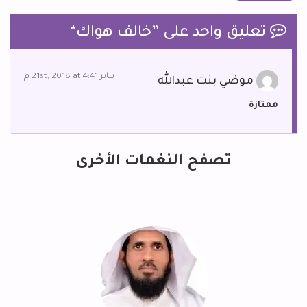
تعليق واحد على ”
خالف هواك
“
يناير 21st, 2018 at 4:41 م
موضي بنت عبدالله
ممتازة
تصفح النغمات الأخرى