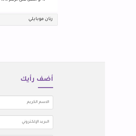
أو اتصل على الرقم 1616
رنان موبايلي
أضف رأيك