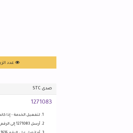
عدد الزيارات: 
صدى STC
1271083
لتفعيل الخدمة - إذا كانت غ
أرسل 1271083 إلى الرقم 1616