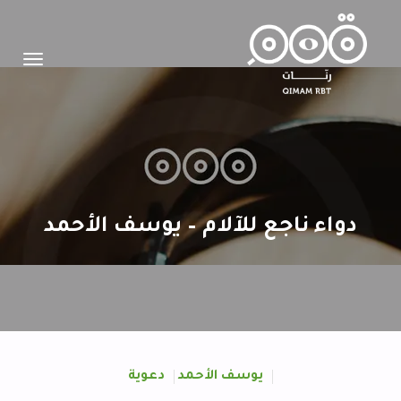
Toggle
igation
دواء ناجع للآلام – يوسف الأحمد
يوسف الأحمد
دعوية