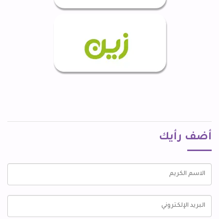
أضف رأيك