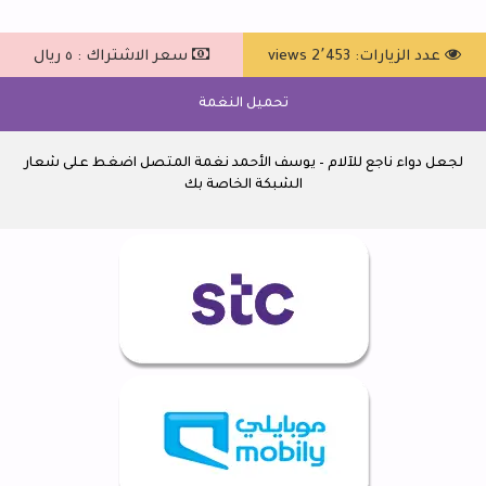
عدد الزيارات: 2٬453 views
سعر الاشتراك : ٥ ريال
تحميل النغمة
لجعل دواء ناجع للآلام – يوسف الأحمد نغمة المتصل اضغط على شعار
الشبكة الخاصة بك