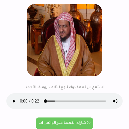
استمع إلى نغمة دواء ناجع للآلام – يوسف الأحمد
شارك النغمة عبر الواتس اب