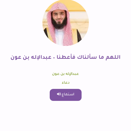
اللهم ما سألناك فأعطنا – عبدالإله بن عون
عبدالإله بن عون
دعاء
استماع