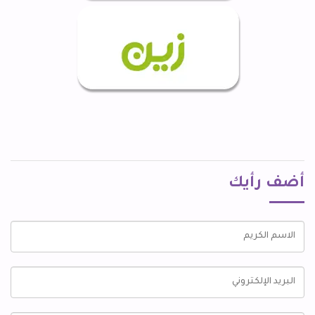
أضف رأيك