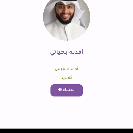
أفديه بحياتي
أحمد النفيس
أناشيد
استماع