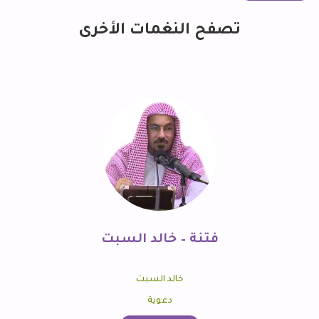
تصفح النغمات الأخرى
فتنة – خالد السبت
خالد السبت
دعوية