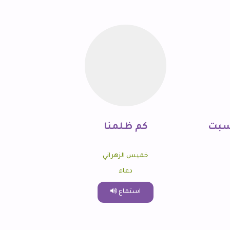
لسبت
كم ظلمنا
خميس الزهراني
دعاء
استماع