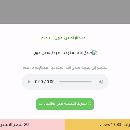
عبدالإله بن عون
دعاء
استمع إلى نغمة صدق الله المتوحد – عبدالإله بن عون
شارك النغمة عبر الواتس اب
1٬ views
سعر الاشتراك : ٥