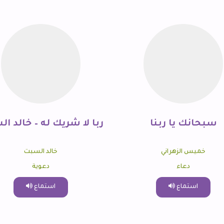
سبحانك يا ربنا
ربا لا شريك له – خالد ا
خميس الزهراني
خالد السبت
دعاء
دعوية
استماع
استماع