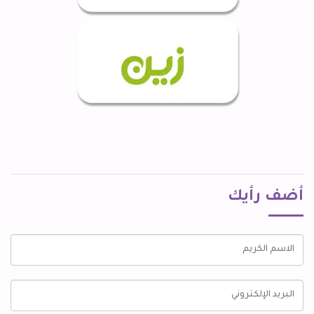
أضف رأيك