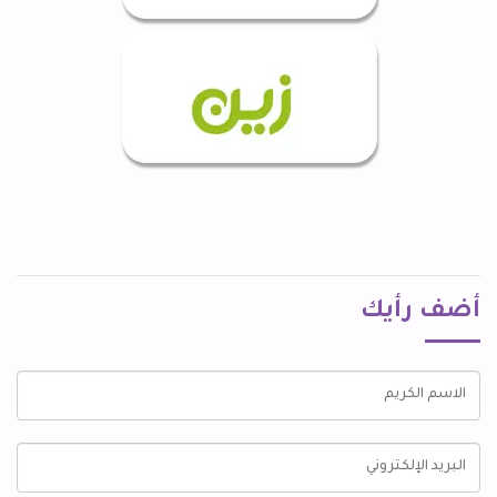
أضف رأيك