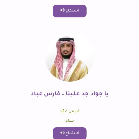
استماع
يا جواد جد علينا – فارس عباد
فارس عبّاد
دعاء
استماع