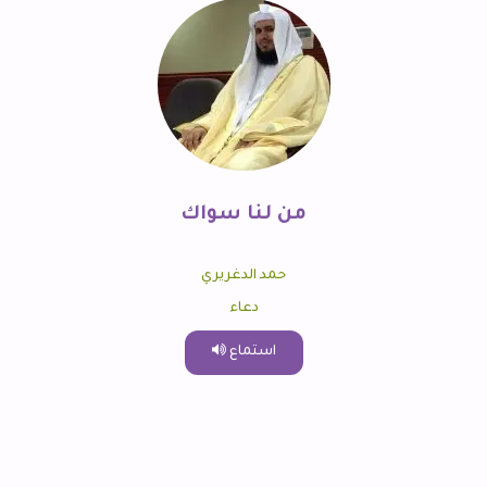
من لنا سواك
حمد الدغريري
دعاء
استماع