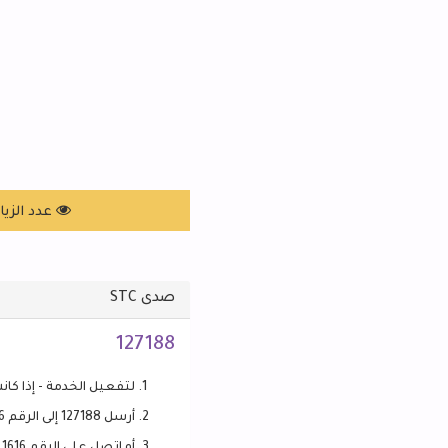
عدد الزيارات: 784
صدى STC
127188
لتفعيل الخدمة - إذا كانت غ
أرسل 127188 إلى الرقم 1616