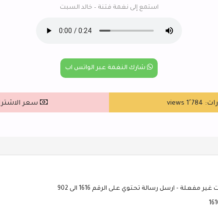
استمع إلى نغمة فتنة – خالد السبت
شارك النغمة عبر الواتس اب
1٬ views
سعر الاشتراك : ٥
ير مفعلة - ارسل رسالة تحتوي على الرقم 1616 الى 902