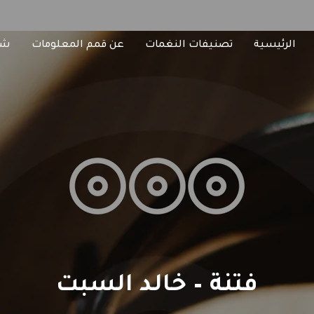
الرئيسية
تصنيفات النغمات
عن قمم المعلومات
شا
فتنة – خالد السبت