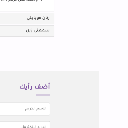
أو اتصل على الرقم 1616
رنان موبايلي
سمعنى زين
أضف رأيك