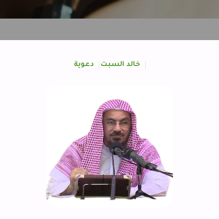
خالد السبت
دعوية