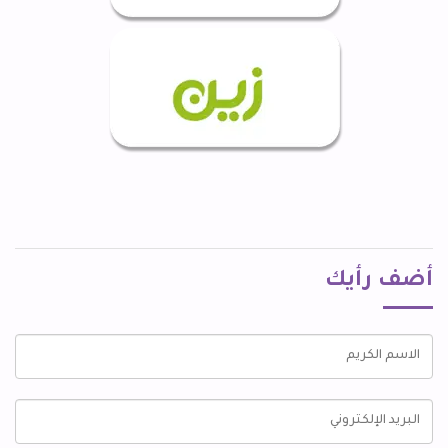
أضف رأيك