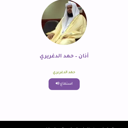
أذان – حمد الدغريري
حمد الدغريري
استماع