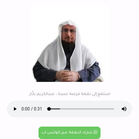
استمع إلى نغمة فرصة جديدة – عبدالكريم بكّار
شارك النغمة عبر الواتس اب