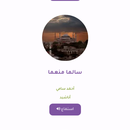
سالما منعما
أحمد سامي
أناشيد
استماع