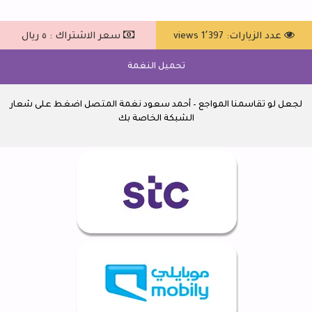
عدد الزيارات: 1٬397 views
سعر الاشتراك : ٥ ريال
تحميل النغمة
لجعل لو تقاسمنا المواجع – أحمد سعود نغمة المتصل اضغط على شعار
الشبكة الخاصة بك