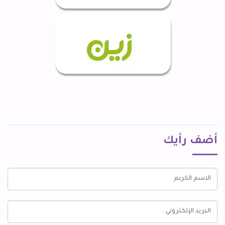
أضف رأيك