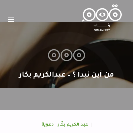
Toggle
igation
من أين نبدأ ؟ – عبدالكريم بكار
عبد الكريم بكّار
دعوية