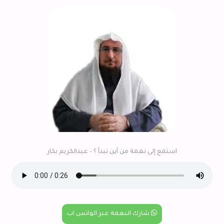
استمع إلى نغمة من أين نبدأ ؟ – عبدالكريم بكار
شارك النغمة عبر الواتس اب