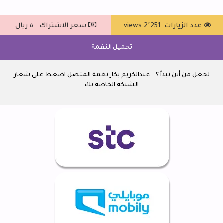
عدد الزيارات: 2٬251 views
سعر الاشتراك : ٥ ريال
تحميل النغمة
لجعل من أين نبدأ ؟ – عبدالكريم بكار نغمة المتصل اضغط على شعار
الشبكة الخاصة بك