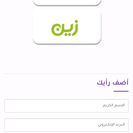
أضف رأيك