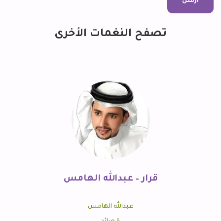
تصفح النغمات الأخرى
قرار – عبدالله الهامس
عبدالله الهامس