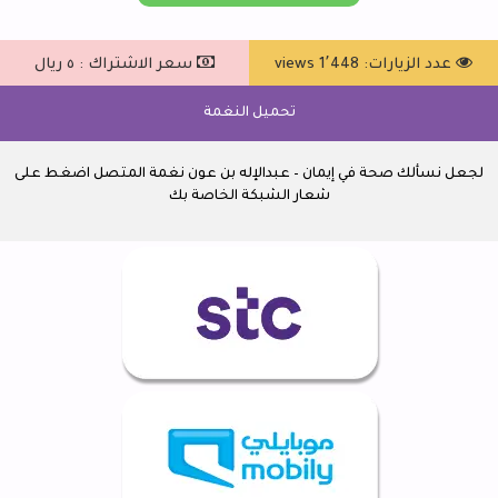
عدد الزيارات: 1٬448 views
سعر الاشتراك : ٥ ريال
تحميل النغمة
لجعل نسألك صحة في إيمان – عبدالإله بن عون نغمة المتصل اضغط على
شعار الشبكة الخاصة بك