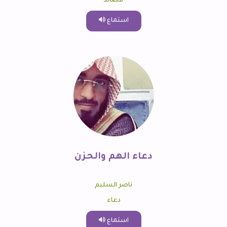
قصائد
استماع
دعاء الهم والحزن
ناصر السليم
دعاء
استماع