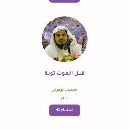
قبل الموت توبة
خميس الزهراني
دعاء
استماع