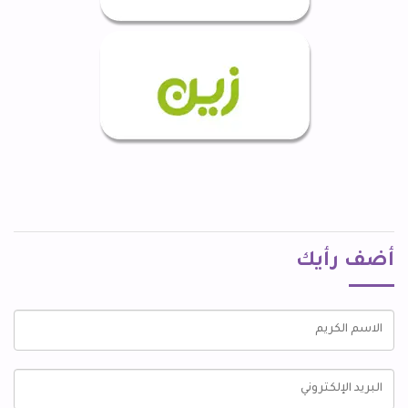
أضف رأيك