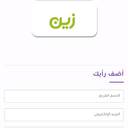
أضف رأيك