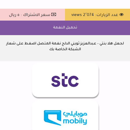
عدد الزيارات: 2٬074 views
سعر الاشتراك : ٥ ريال
تحميل النغمة
لجعل هلا بنتي – عبدالعزيز ثويني الدلح نغمة المتصل اضغط على شعار
الشبكة الخاصة بك