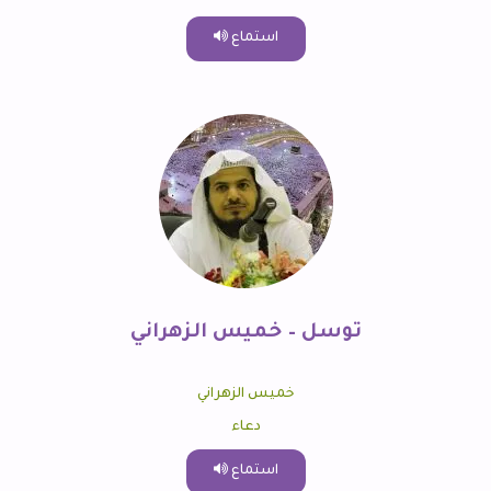
استماع
توسل – خميس الزهراني
خميس الزهراني
دعاء
استماع