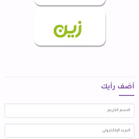
أضف رأيك