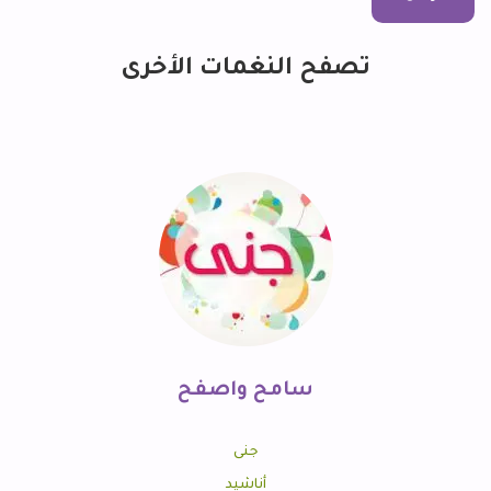
تصفح النغمات الأخرى
سامح واصفح
جنى
أناشيد