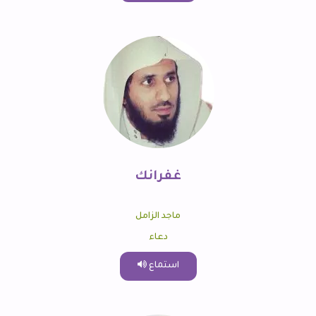
غفرانك
ماجد الزامل
دعاء
استماع