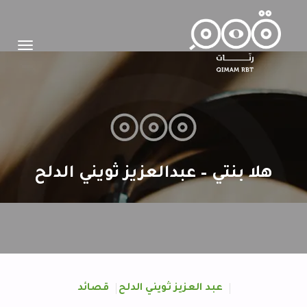
Toggle
igation
هلا بنتي – عبدالعزيز ثويني الدلح
عبد العزيز ثويني الدلح
قصائد