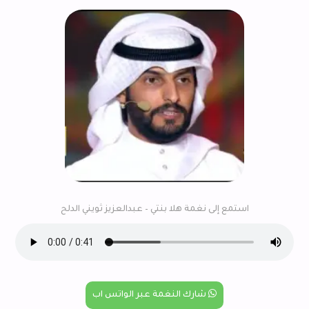
استمع إلى نغمة هلا بنتي – عبدالعزيز ثويني الدلح
شارك النغمة عبر الواتس اب