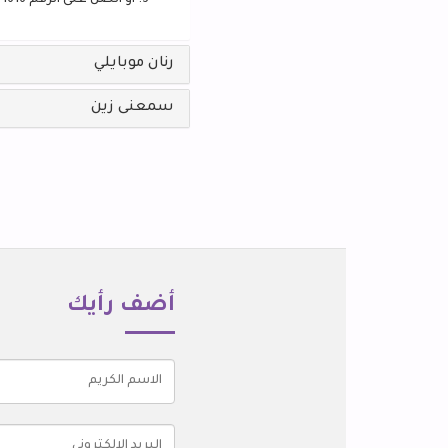
أو اتصل على الرقم 1616
رنان موبايلي
سمعنى زين
أضف رأيك