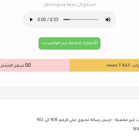
استمع إلى نغمة وسع الخاطر
شارك النغمة عبر الواتس اب
1٬ views
سعر الاشتراك : ٥
ير مفعلة - ارسل رسالة تحتوي على الرقم 1616 الى 902