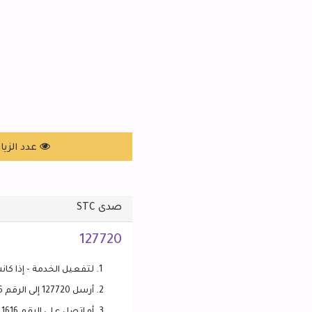
عدد الزيارات: 443
صدى STC
127720
لتفعيل الخدمة - إذا كانت غ
أرسل 127720 إلى الرقم 1616