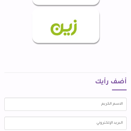
أضف رأيك