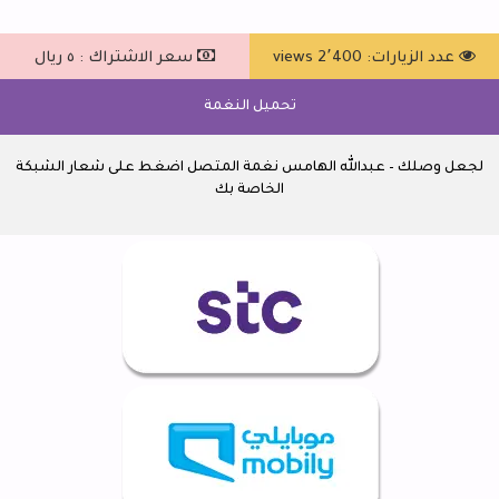
عدد الزيارات: 2٬400 views
سعر الاشتراك : ٥ ريال
تحميل النغمة
لجعل وصلك – عبدالله الهامس نغمة المتصل اضغط على شعار الشبكة
الخاصة بك