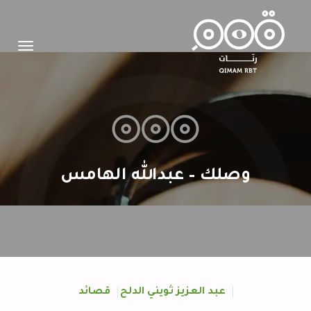
Toggle
igation
وصلك – عبدالله الهامس
عبد العزيز ثويني الدلح
قصائد