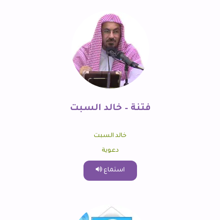
فتنة – خالد السبت
خالد السبت
دعوية
استماع