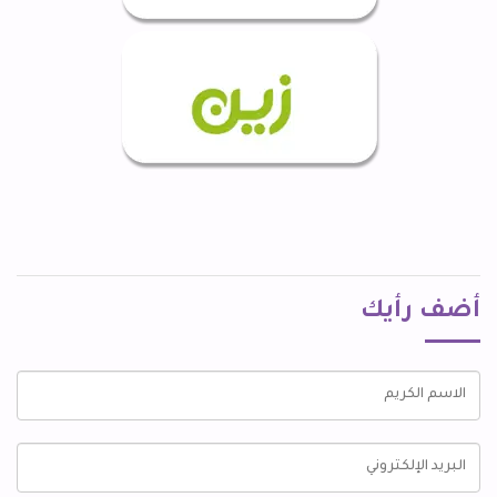
أضف رأيك