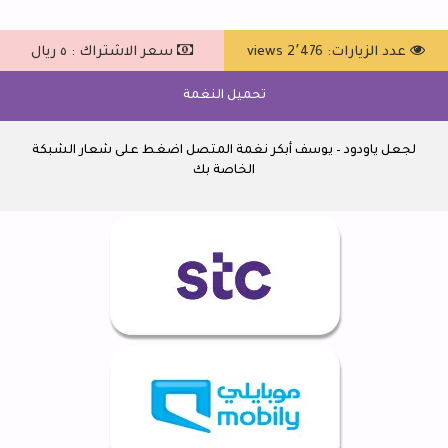
عدد الزيارات: 2٬476 views
سعر الاشتراك : ٥ ريال
تحميل النغمة
لجعل ياودود – يوسف أبكر نغمة المتصل اضغط على شعار الشبكة
الخاصة بك