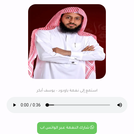
استمع إلى نغمة ياودود – يوسف أبكر
شارك النغمة عبر الواتس اب